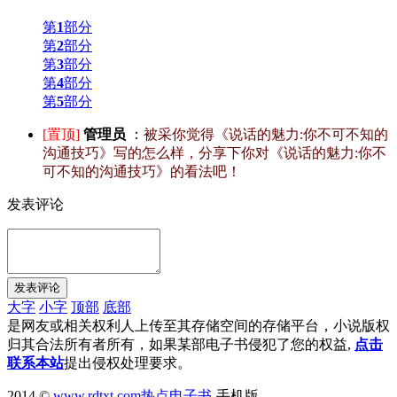
第
1
部分
第
2
部分
第
3
部分
第
4
部分
第
5
部分
[置顶]
管理员
：
被采你觉得《说话的魅力:你不可不知的
沟通技巧》写的怎么样，分享下你对《说话的魅力:你不
可不知的沟通技巧》的看法吧！
发表评论
大字
小字
顶部
底部
是网友或相关权利人上传至其存储空间的存储平台，小说版权
归其合法所有者所有，如果某部电子书侵犯了您的权益,
点击
联系本站
提出侵权处理要求。
2014 ©
www.rdtxt.com
热点电子书
-手机版