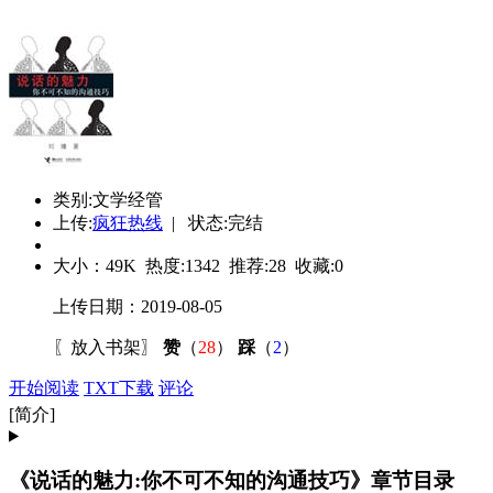
类别:文学经管
上传:
疯狂热线
| 状态:完结
大小：
49K
热度:
1342
推荐:
28
收藏:
0
上传日期：2019-08-05
〖
放入书架
〗
赞
（
28
）
踩
（
2
）
开始阅读
TXT下载
评论
[简介]
《说话的魅力:你不可不知的沟通技巧》章节目录