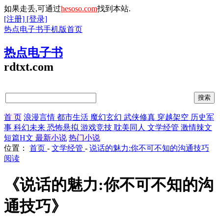
如果走丢,可通过
hesoso.com
找到本站.
[注册]
[登录]
热点电子书手机版首页
热点电子书
rdtxt.com
首 页
浪漫言情
都市生活
魔幻玄幻
武侠修真
穿越架空
历史军
事
科幻未来
恐怖悬拟
游戏竞技
耽美同人
文学经管
激情辣文
短篇H文
最新小说
热门小说
位置：
首页
-
文学经管
-
说话的魅力:你不可不知的沟通技巧
阅读
《说话的魅力:你不可不知的沟
通技巧》