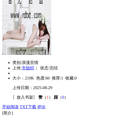
类别:浪漫言情
上传:
无组织
| 状态:完结
大小：
219K
热度:
60
推荐:
1
收藏:
0
上传日期：2025-08-29
〖
放入书架
〗
赞
（
1
）
踩
（
0
）
开始阅读
TXT下载
评论
[简介]