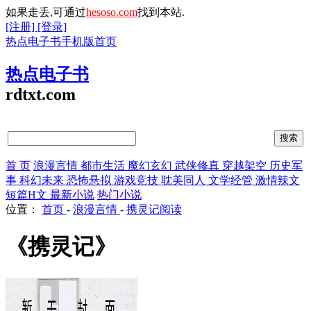
如果走丢,可通过
hesoso.com
找到本站.
[注册]
[登录]
热点电子书手机版首页
热点电子书
rdtxt.com
首 页
浪漫言情
都市生活
魔幻玄幻
武侠修真
穿越架空
历史军
事
科幻未来
恐怖悬拟
游戏竞技
耽美同人
文学经管
激情辣文
短篇H文
最新小说
热门小说
位置：
首页
-
浪漫言情
-
携灵记阅读
《携灵记》