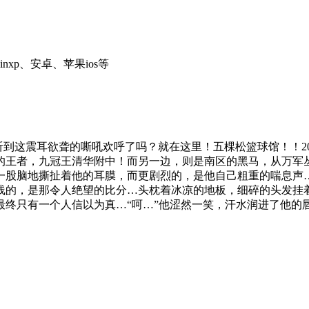
inxp、安卓、苹果ios等
？！听到这震耳欲聋的嘶吼欢呼了吗？就在这里！五棵松篮球馆！！20
的王者，九冠王清华附中！而另一边，则是南区的黑马，从万军
一股脑地撕扯着他的耳膜，而更剧烈的，是他自己粗重的喘息声
线的，是那令人绝望的比分…头枕着冰凉的地板，细碎的头发挂
终只有一个人信以为真…“呵…”他涩然一笑，汗水润进了他的唇角