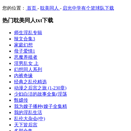
您的位置：
首页
-
耽美同人
-
启光中学有个篮球队下载
热门耽美同人txt下载
师生淫乱专辑
辣文合集3
家庭幻想
母子爱情1
恶魔养殖者
淫男乱女 上
幻想同人系列
内裤奇缘
经典之乱伦精选
动漫之后宫之旅 (1-230章)
少妇白洁的故事全集(淫荡
甄嬛传
我为嫂子播种(嫂子全集精
我的淫乱生活
乱伦大杂会(中)
天下皆后宫
多部合集