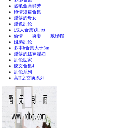
逐艳金庸群芳
艳情短篇合集
淫荡的母女
淫色乱伦
(成人合集)九.txt
偷情 换妻 戴绿帽
姐弟乱伦
多本h合集大于3m
淫荡的丝袜淫妇
乱伦世家
辣文合集4
乱伦系列
高H之交换系列