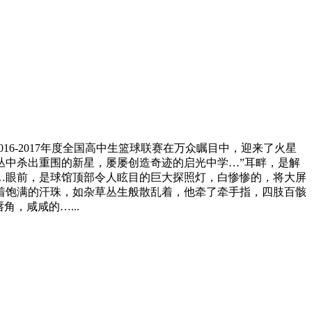
16-2017年度全国高中生篮球联赛在万众瞩目中，迎来了火星
丛中杀出重围的新星，屡屡创造奇迹的启光中学…”耳畔，是解
…眼前，是球馆顶部令人眩目的巨大探照灯，白惨惨的，将大屏
着饱满的汗珠，如杂草丛生般散乱着，他牵了牵手指，四肢百骸
，咸咸的…...