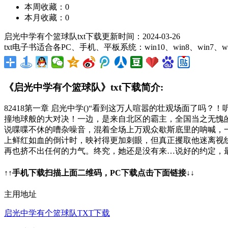
本周收藏：0
本月收藏：0
启光中学有个篮球队txt下载更新时间：2024-03-26
txt电子书适合各PC、手机、平板系统：win10、win8、win7、w
《启光中学有个篮球队》txt下载简介:
82418第一章 启光中学()“看到这万人喧嚣的壮观场面了吗
撞地球般的大对决！一边，是来自北区的霸主，全国当之无愧
说喋喋不休的嘈杂噪音，混着全场上万观众歇斯底里的呐喊，
上鲜红如血的倒计时，映衬得更加刺眼，但真正攫取他迷离视
再也挤不出任何的力气。终究，她还是没有来…说好的约定，最
↑↑手机下载扫描上面二维码，PC下载点击下面链接↓↓
主用地址
启光中学有个篮球队TXT下载