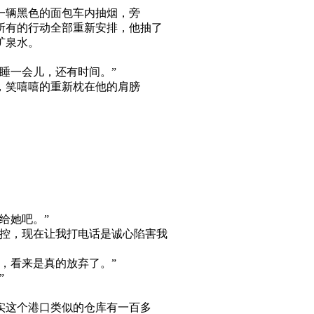
一辆黑色的面包车内抽烟，旁
所有的行动全部重新安排，他抽了
矿泉水。
睡一会儿，还有时间。”
，笑嘻嘻的重新枕在他的肩膀
给她吧。”
控，现在让我打电话是诚心陷害我
看来是真的放弃了。”
”
这个港口类似的仓库有一百多