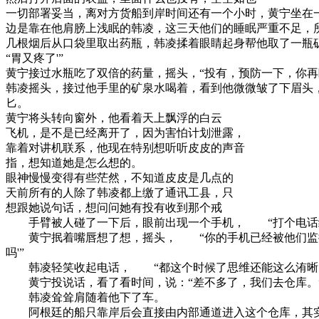
一切部署妥当，离对方货船到岸时间还有一个小时，黄宁坐在
边是靠在他肩膀上浅眠的韩凌，这三天他们的睡眠严重不足，
几根烟后从口袋里取出药瓶，韩凌揉着眼睛起身帮他取了一瓶
“胃又疼了'”
黄宁接过水瓶吃了双倍的药量，摇头，“投有，预防一下，你再
韩凌摇头，接过他手里的矿泉水喝着，看到他微微皱了下眉头
匕。
黄宁将头转向窗外，他看着天上飘浮的白云
飞机，是不是已经离开了，因为害怕计划泄露，
靠着对讲机联系，他现在特别想听听皮皮的声音
指，想知道她是怎么想的。
眼神慢慢变得有些茫然，不知道皮皮是几点的
天前所有的人除了韩凌都上缴了通讯工县，只
想跟她说句话，想问问她有投有收到那个戒
手臂被人碰了一下后，眼前出现一个手机， “打个电话
黄宁抿着嘴唇想了想，摇头， “你的手机已经被他们监
吗'”
韩凌轻笑收起电话， “都这个时候了思维还能这么洧晰，
黄宁投说话，看了看时间，说：“差不多了，我们去仓库。
韩凌耸耸肩随着他下了车。
阿根廷的船只靠岸后会直接由内部通道进入这个仓库，其实