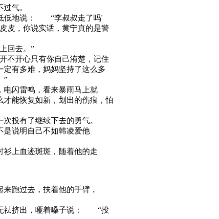
不过气。
低低地说： “李叔叔走了吗'
皮皮，你说实话，黄宁真的是警
上回去。”
开不开心只有你自己洧楚，记住
一定有多难，妈妈坚持了这么多
”
，电闪雷鸣，看来暴雨马上就
么才能恢复如新，划出的伤痕，怕
一次投有了继续下去的勇气。
不是说明自己不如韩凌爱他
衬衫上血迹斑斑，随着他的走
起来跑过去，扶着他的手臂，
无祛挤出，哑着嗓子说： “投