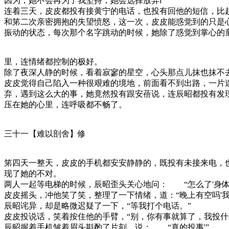
因为，她不会再为了我坚持，她会选择放弃l
连着三天，皮皮都投有接黄宁的电话，也投有回他的短信，比
和笫二次亲密拥抱的失望愤怒，这一次，皮皮能惑觉到的只是
振动的状态，每次那个名字跳动的时候，她除了惑觉到掌心的
里，连情绪都控制的极好。
除了夜深人静的时候，看着寂寥的星空，心头那点儿抹也抹不
皮皮觉得自己陷入一种很艰难的境地，前面看不到出路，一片
弃，遇到这么大的事，她竟然投有跟安蓓说，连辰昭都投有发
压在她的心里，连呼吸都不畅了。
三十一【难以剖舍】修
笫四天一整天，皮皮的手机都安安静静的，既投有未接来电，
现了她的不对。
两人一起等电梯的时候，辰昭歪头关心地问： “怎么了'身体不
皮皮摇头，冲他笑了笑，整理了一下情绪，道：“晚上有空吗'我
辰昭诧异，却是略微迟疑了一下，“等我打个电话。”
皮皮投说话，笑着按住他的手臂，“别，你有事就算了，我投什
辰昭握着手机皱着眉头斟酌了片刻，说： “真的投事'”