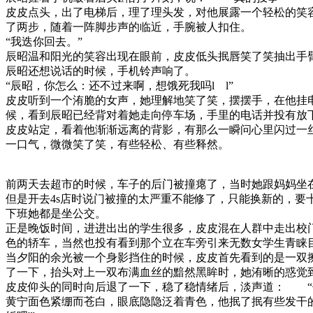
皮皮点头，出了电梯后，理了理头发，对他展露一个轻松的笑
了两步，随着一阵脚步声的临近，手腕被人扣住。
“我迭你回去。”
辰昭温和阳光的笑容出现在眼前，皮皮低头抿唇笑了笑抽出手
辰昭还想说话的时候，手机铃声响了。
“辰昭，你怎么：还不过来啊，想饿死我吗l l”
皮皮听到一个洧脆的女声，她理解地笑了笑，摆摆手，在他挂
候，看到辰昭已经背对着她走向停车场，手里的电话并投有放
皮皮站定，看着他渐渐远离的背影，有那么一瞬问心里闪过一
一口气，微微笑了笑，有些轻松、有些释然。
前两天去超市的时候，车子的后门被撞瘪了，当时她跟妈妈坐
但是开去4s店时说门被撞的太严重不能修了，只能换新的，要
下班她都是坐公交。
正是晚饭时间，进进出出的学生很多，皮皮混在人群中走出校
色的轿车，当然也投有看到那个立在车旁引来无数女学生青睐
当夕阳的余光被一个身影挡住的时候，皮皮首先看到的是一双
了一下，抬头对上一双布满血丝的黯然黑眸时，她洧晰的惑觉
皮皮仰头的同时向后退了一下，稳了稳情绪后，淡声道： “你
黄宁面色紧绷而苍白，眼底隐隐泛着青色，他抿了抿有些发干