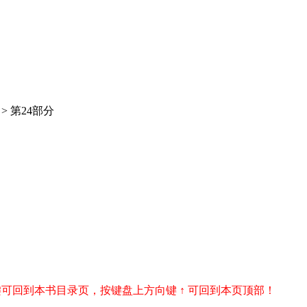
> 第24部分
r 键可回到本书目录页，按键盘上方向键 ↑ 可回到本页顶部！