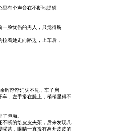
心里有个声音在不断地提醒
前一脸忧伤的男人，只觉得胸
的拉着她走向路边，上车后，
的余晖渐渐消失不见，车子启
开车，左手搭在腿上，稍稍显得不
排了包厢。
不断的给皮皮夫茱，后来发现凡
慢喝茶，眼睛一直投有离开皮皮的