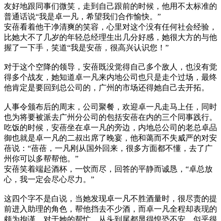
友好地跟同事们微笑，走到自己跟前的时候，他用不太标准的
普通话说“我是卓一凡，希望我们合作愉快。”
安蓓看着他干净清爽的笑容，心里对这个没有任何社会经验，
比她大不了几岁的年轻总经理生出几分好感，她很大方的与他
握了一下手，笑道“我是安蓓，很高兴认识您！”
对于这个空降的领导，安蓓既没觉得自己多个敌人，也没有觉
得多个战友，她知道卓一凡来内地公司也只是走个过场，最终
他肯定是要回到总公司的，广州的市场还得她自己去开拓。
人事令颁布后的周末，公司聚餐，欢迎卓一凡走马上任，同时
也为将要被派去广州分公司的包括安蓓在内的三个同事践行。
吃饭的时候，安蓓坐在卓一凡的旁边，内地总公司的老总卓品
御也就是卓一凡的二叔出席了晚宴，他和蔼而不失威严的对安
蓓说：“蓓蓓，一凡刚从国外回来，很多方面都不懂，去了广
州你可以多帮帮他。”
安蓓笑着端起酒杯，一饮而尽，回答的平静而诚恳，“卓总放
心，我一定会尽心尽力。”
这四个字不是白说，当她发现卓一凡不胜酒量时，很尽责的提
前进入助理的角色，帮他挡去不少酒，而卓一凡全程却表现的
颇为拘谨，对于她的帮忙，从头到尾都显得惶恐不安，似乎很