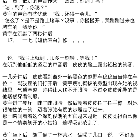
后，黄宇低沉的声音传来，“皮皮，你到了吗？”
“嗯，到了，你呢？”
黄宇的声音有些犹豫，“我，还得一会儿。”
“怎么了？是不是路上堵车？没事，你慢慢开，我刚刚过来也
堵车的，我等你！”
黄宇在沉默了两秒钟后
17、一十七【短信表白】修 。。。
，说：“我马上就到，顶多一刻钟，等我！”
在听到他低低的坚定的声音后，皮皮的脸上露出轻松的笑容。
十几分钟后，皮皮看到窗外一辆黑色的越野车稳稳当当停在车
位上，驾驶座的门打开后，黄宇瘦削挺拔的身型出现在她的视
线里，气质卓越，帅得让人移不开眼睛，不过令皮皮诧异的是
他居然穿着制服。
黄宇进了餐厅，眯了眯眼睛，然后朝着皮皮挥了挥手臂，对她
很随性的一笑，迈着张弛有度的步履走了过来。
那一瞬间看着这个深刻俊朗的五官越来越近，皮皮觉得自己像
是一个情窦初开的小姑娘，连呼吸都凌乱了。
黄宇坐下后，随手倒了一杯茶水，猛喝了几口，说：“不好意