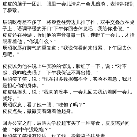
皮皮的脑子一团乱，眼里一会儿清亮一会儿黯淡，表情纠结到
了极致。
辰昭吃得差不多了，将餐盘往旁边儿推了推，双手交叠放在桌
子上，语调平缓的开口“下午你回去休息吧，我给你准假。”
皮皮还在神游，听到他的声音微微一愣，迷瞪了一会儿，才抬
眼看着他，“你说什么？”
辰昭抿唇好脾气的重复道：“我说你看起来很累，下午回去休
息吧。”
皮皮以为他在说上午实验的情况，脸红了一下，说：“对不
起，我昨晚失眠了，下午我保证不再出错。”
辰昭笑了笑，说：“现在很多数据都不全，实验不着急，我只
是担心你的身体。”
皮皮猛摇头，说：“我真的没事，一会儿回去我趴着睡一会儿
就好。”
辰昭叹息，看了她一眼，“吃饱了吗？”
皮皮点头，微微笑着随着他起身。
回办公室之前，辰昭去学校超市买了一堆零食，皮皮诧异问
他：“你中午没吃饱？”
辰昭笑了笑没有说话，付了钱，拎着袋子往外走。