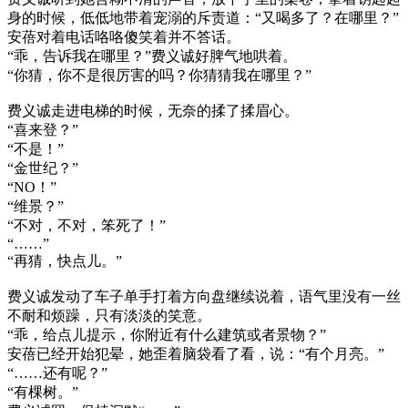
身的时候，低低地带着宠溺的斥责道：“又喝多了？在哪里？”
安蓓对着电话咯咯傻笑着并不答话。
“乖，告诉我在哪里？”费义诚好脾气地哄着。
“你猜，你不是很厉害的吗？你猜猜我在哪里？”
费义诚走进电梯的时候，无奈的揉了揉眉心。
“喜来登？”
“不是！”
“金世纪？”
“NO！”
“维景？”
“不对，不对，笨死了！”
“……”
“再猜，快点儿。”
费义诚发动了车子单手打着方向盘继续说着，语气里没有一丝
不耐和烦躁，只有淡淡的笑意。
“乖，给点儿提示，你附近有什么建筑或者景物？”
安蓓已经开始犯晕，她歪着脑袋看了看，说：“有个月亮。”
“……还有呢？”
“有棵树。”