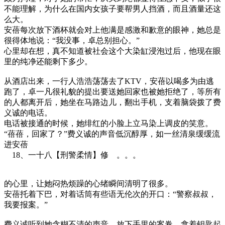
不能理解，为什么在国内女孩子要帮男人挡酒，而且酒量还这
么大。
安蓓每次放下酒杯就会对上他满是感激和歉意的眼神，她总是
很得体地说：“我没事，卓总别担心。”
心里却在想，真不知道被社会这个大染缸浸泡过后，他现在眼
里的纯净还能剩下多少。
从酒店出来，一行人浩浩荡荡去了KTV，安蓓以喝多为由逃
跑了，卓一凡很礼貌的提出要送她回家也被她拒绝了，等所有
的人都离开后，她坐在马路边儿，翻出手机，支着脑袋拨了费
义诚的电话。
电话被接通的时候，她绯红的小脸上立马染上调皮的笑意。
“蓓蓓，回家了？”费义诚的声音低沉醇厚，如一丝清泉缓缓流
进安蓓
18、一十八【刑警柔情】修 。。。
的心里，让她闷热烦躁的心绪瞬间清明了很多。
安蓓托着下巴，对着话筒有些语无伦次的开口：“警察叔叔，
我要报案。”
费义诚听到她含糊不清的声音，放下手里的案卷，拿着钥匙起