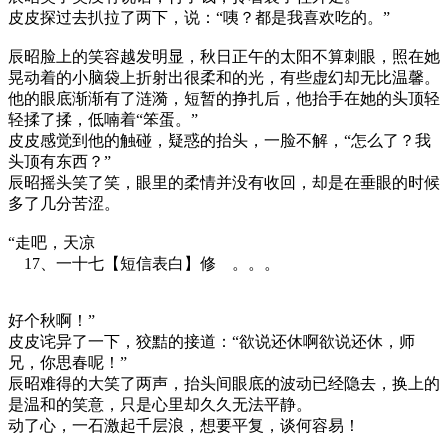
皮皮探过去扒拉了两下，说：“咦？都是我喜欢吃的。”
辰昭脸上的笑容越发明显，秋日正午的太阳不算刺眼，照在她
晃动着的小脑袋上折射出很柔和的光，有些虚幻却无比温馨。
他的眼底渐渐有了涟漪，短暂的挣扎后，他抬手在她的头顶轻
轻揉了揉，低喃着“笨蛋。”
皮皮感觉到他的触碰，疑惑的抬头，一脸不解，“怎么了？我
头顶有东西？”
辰昭摇头笑了笑，眼里的柔情并没有收回，却是在垂眼的时候
多了几分苦涩。
“走吧，天凉
17、一十七【短信表白】修 。。。
好个秋啊！”
皮皮诧异了一下，狡黠的接道：“欲说还休啊欲说还休，师
兄，你思春呢！”
辰昭难得的大笑了两声，抬头间眼底的波动已经隐去，换上的
是温和的笑意，只是心里却久久无法平静。
动了心，一石激起千层浪，想要平复，谈何容易！