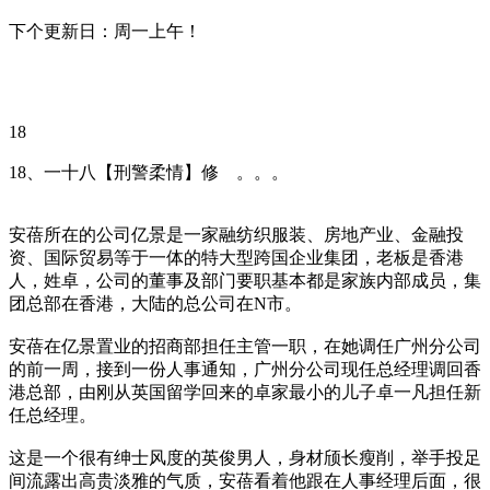
下个更新日：周一上午！
18
18、一十八【刑警柔情】修 。。。
安蓓所在的公司亿景是一家融纺织服装、房地产业、金融投
资、国际贸易等于一体的特大型跨国企业集团，老板是香港
人，姓卓，公司的董事及部门要职基本都是家族内部成员，集
团总部在香港，大陆的总公司在N市。
安蓓在亿景置业的招商部担任主管一职，在她调任广州分公司
的前一周，接到一份人事通知，广州分公司现任总经理调回香
港总部，由刚从英国留学回来的卓家最小的儿子卓一凡担任新
任总经理。
这是一个很有绅士风度的英俊男人，身材颀长瘦削，举手投足
间流露出高贵淡雅的气质，安蓓看着他跟在人事经理后面，很