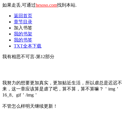
如果走丢,可通过
hesoso.com
找到本站.
返回首页
章节目录
加入书签
我的书架
我的书签
TXT全本下载
我有相思不可言-第12部分
我努力的想要更加真实，更加贴近生活，所以虐总是迟迟不
来，这一章应该算是虐了吧，算不算，算不算嘛？＇img＇
16_8。gif＇/img＇
不管怎么样明天继续更新！