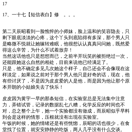
17
17、一十七【短信表白】修 。。。
第二天辰昭看到一脸憔悴的小师妹，脸上温和的笑容隐去，只
剩下眼底淡淡的心疼，这个丫头到底陷得有多深，那个男人只
是略微不悦就让她辗转难眠，他很想认认真真问问她，既然爱
得这么辛苦，为什么不试着放弃！
当然这话他也只是想想而已，之前半开玩笑的被拒绝过一次，
还能跟她这么自然的相处，目前来说他已经满足了。
只是，他不确定多见几次她这个样子，自己还会不会像现在这
样淡定，如果说之前对于那个男人他只是好奇的话，现在，他
有些讨厌了，不是因为皮皮爱的人是他，而是因为他让那个原
本开朗的小姑娘失去了快乐！
皮皮因为黄宇一早的那条短信，在实验室总是无法集中注意
力，弄错试管，记录的数据乱七八糟，化学反应的时间也不
对，总之整个上午，她一个实验都没有做成，而辰昭似乎早料
到会是这样的情形，压根就没有出现在实验室。
午饭的时候，她的情绪还是有些恍惚，辰昭的话也很少，在食
堂找了位置，就安安静静的吃饭，两人几乎没有什么交谈。