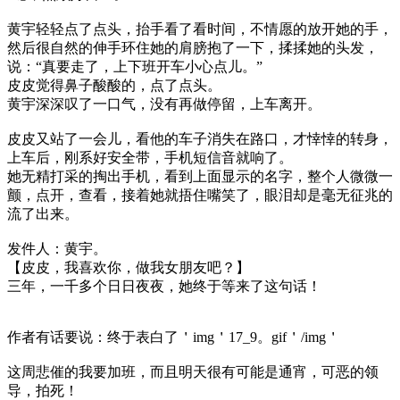
黄宇轻轻点了点头，抬手看了看时间，不情愿的放开她的手，
然后很自然的伸手环住她的肩膀抱了一下，揉揉她的头发，
说：“真要走了，上下班开车小心点儿。”
皮皮觉得鼻子酸酸的，点了点头。
黄宇深深叹了一口气，没有再做停留，上车离开。
皮皮又站了一会儿，看他的车子消失在路口，才悻悻的转身，
上车后，刚系好安全带，手机短信音就响了。
她无精打采的掏出手机，看到上面显示的名字，整个人微微一
颤，点开，查看，接着她就捂住嘴笑了，眼泪却是毫无征兆的
流了出来。
发件人：黄宇。
【皮皮，我喜欢你，做我女朋友吧？】
三年，一千多个日日夜夜，她终于等来了这句话！
作者有话要说：终于表白了＇img＇17_9。gif＇/img＇
这周悲催的我要加班，而且明天很有可能是通宵，可恶的领
导，拍死！