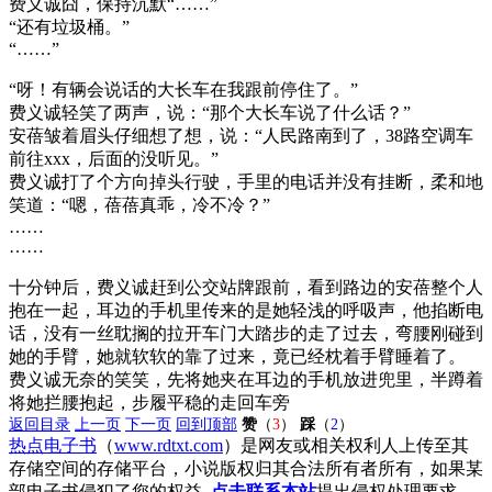
费义诚囧，保持沉默“……”
“还有垃圾桶。”
“……”
“呀！有辆会说话的大长车在我跟前停住了。”
费义诚轻笑了两声，说：“那个大长车说了什么话？”
安蓓皱着眉头仔细想了想，说：“人民路南到了，38路空调车
前往xxx，后面的没听见。”
费义诚打了个方向掉头行驶，手里的电话并没有挂断，柔和地
笑道：“嗯，蓓蓓真乖，冷不冷？”
……
……
十分钟后，费义诚赶到公交站牌跟前，看到路边的安蓓整个人
抱在一起，耳边的手机里传来的是她轻浅的呼吸声，他掐断电
话，没有一丝耽搁的拉开车门大踏步的走了过去，弯腰刚碰到
她的手臂，她就软软的靠了过来，竟已经枕着手臂睡着了。
费义诚无奈的笑笑，先将她夹在耳边的手机放进兜里，半蹲着
将她拦腰抱起，步履平稳的走回车旁
返回目录
上一页
下一页
回到顶部
赞
（
3
）
踩
（
2
）
热点电子书
（
www.rdtxt.com
）是网友或相关权利人上传至其
存储空间的存储平台，小说版权归其合法所有者所有，如果某
部电子书侵犯了您的权益,
点击联系本站
提出侵权处理要求。