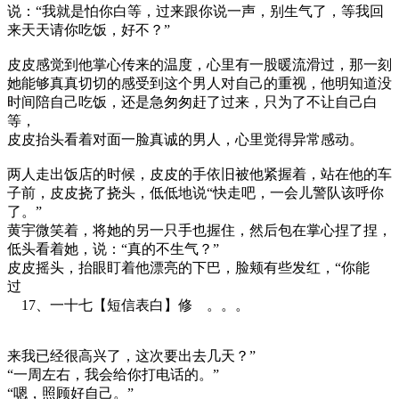
说：“我就是怕你白等，过来跟你说一声，别生气了，等我回
来天天请你吃饭，好不？”
皮皮感觉到他掌心传来的温度，心里有一股暖流滑过，那一刻
她能够真真切切的感受到这个男人对自己的重视，他明知道没
时间陪自己吃饭，还是急匆匆赶了过来，只为了不让自己白
等，
皮皮抬头看着对面一脸真诚的男人，心里觉得异常感动。
两人走出饭店的时候，皮皮的手依旧被他紧握着，站在他的车
子前，皮皮挠了挠头，低低地说“快走吧，一会儿警队该呼你
了。”
黄宇微笑着，将她的另一只手也握住，然后包在掌心捏了捏，
低头看着她，说：“真的不生气？”
皮皮摇头，抬眼盯着他漂亮的下巴，脸颊有些发红，“你能
过
17、一十七【短信表白】修 。。。
来我已经很高兴了，这次要出去几天？”
“一周左右，我会给你打电话的。”
“嗯，照顾好自己。”