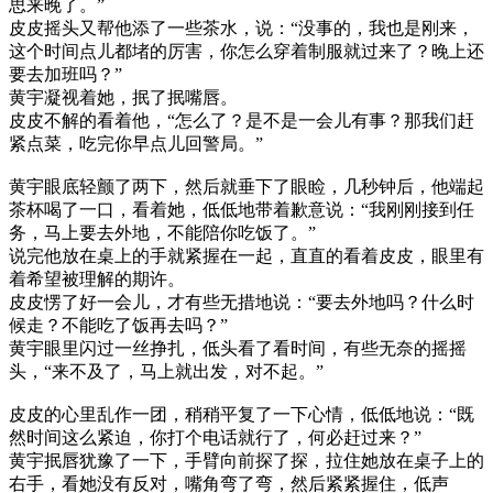
思来晚了。”
皮皮摇头又帮他添了一些茶水，说：“没事的，我也是刚来，
这个时间点儿都堵的厉害，你怎么穿着制服就过来了？晚上还
要去加班吗？”
黄宇凝视着她，抿了抿嘴唇。
皮皮不解的看着他，“怎么了？是不是一会儿有事？那我们赶
紧点菜，吃完你早点儿回警局。”
黄宇眼底轻颤了两下，然后就垂下了眼睑，几秒钟后，他端起
茶杯喝了一口，看着她，低低地带着歉意说：“我刚刚接到任
务，马上要去外地，不能陪你吃饭了。”
说完他放在桌上的手就紧握在一起，直直的看着皮皮，眼里有
着希望被理解的期许。
皮皮愣了好一会儿，才有些无措地说：“要去外地吗？什么时
候走？不能吃了饭再去吗？”
黄宇眼里闪过一丝挣扎，低头看了看时间，有些无奈的摇摇
头，“来不及了，马上就出发，对不起。”
皮皮的心里乱作一团，稍稍平复了一下心情，低低地说：“既
然时间这么紧迫，你打个电话就行了，何必赶过来？”
黄宇抿唇犹豫了一下，手臂向前探了探，拉住她放在桌子上的
右手，看她没有反对，嘴角弯了弯，然后紧紧握住，低声