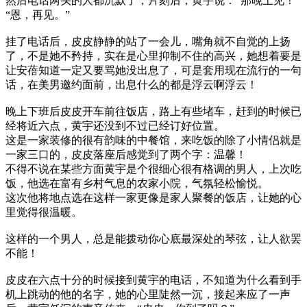
然后电话两头的人都沉默了，片刻后，黄宇说：“那晚上见！”
“恩，再见。”
挂了电话后，皮皮静静的站了一会儿，嘴角就不自觉的上扬
了，不是她不矜持，实在是心里抑制不住的高兴，她想着要是
让安蓓知道一定又要骂她没出息了，可是套用现在流行的一句
话，在美男邀约面前，出息什么的都是浮云啊浮云！
晚上下班后皮皮开车前往饭店，路上有些堵车，赶到的时候已
经将近六点，黄宇还没到不过已经订好位置。
这是一家装修的很有韵味的中餐馆，来吃饭的除了小情侣就是
一家三口的，皮皮落座后感觉到了两个字：温馨！
不得不说在某些方面黄宇是个很细心很有格调的男人，上次吃
饭，他选在富有乡村气息的农家小院，气氛轻松愉悦。
这次他将地点选在这样一家更像是家人聚餐的饭店，让她的心
里觉得很温暖。
这样的一个男人，总是能拨动你心底最深处的琴弦，让人欲罢
不能！
皮皮在六点十分的时候接到黄宇的电话，不知道为什么看到手
机上跳动的他的名字，她的心里陡然一沉，接起来应了一声