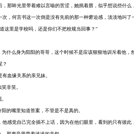
那眸光里带着难以言喻的苦涩，她抿着唇，似乎想说些什么，
何言书这一次倒是没有先前的那一种窘迫感，淡淡地叫了一
这里是学校吗，还是你们不把校规当回事？”
什么身为阳阳的哥哥，这个时候不是应该狠狠地训斥着他，然
呢？
有血缘关系的亲兄妹。
笑非笑。
现。
阳的嘴里知道答案，不管是不是真的。
感觉自己完全插不上话，因为在他们眼里，看到的只有彼此，
，那声音里带着浅浅的哀怨。