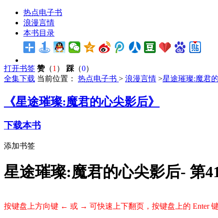
热点电子书
浪漫言情
本书目录
打开书签
赞
（
1
）
踩
（
0
）
全集下载
当前位置：
热点电子书
>
浪漫言情
>
星途璀璨:魔君
《星途璀璨:魔君的心尖影后》
下载本书
添加书签
星途璀璨:魔君的心尖影后- 第4
按键盘上方向键 ← 或 → 可快速上下翻页，按键盘上的 Ente