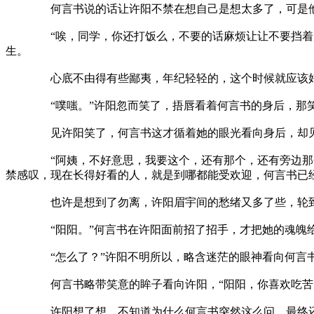
何言书说的话让许阳不禁在想自己是想太多了，可是他的
“唉，同学，你还打饭么，不要的话麻烦让让不要挡着后面
生。
心底不由得有些鄙夷，年纪轻轻的，这个时候就应该好
“噗嗤。”许阳忽而笑了，捂唇看着何言书的身后，那笑
见许阳笑了，何言书这才循着她的眼光看向身后，却见那
“阿姨，不好意思，我要这个，还有那个，还有旁边那个。
禁感叹，现在长得好看的人，就是到哪都能受欢迎，何言书已
也许是想到了勿离，许阳眉宇间的愁绪又多了些，轮到她的
“阳阳。”何言书在许阳面前招了招手，才把她的魂魄给
“怎么了？”许阳不明所以，略含迷茫的眼神看向何言
何言书略带笑意的眸子看向许阳，“阳阳，你喜欢吃苦瓜
许阳想了想，不知道为什么何言书突然这么问，最终还是