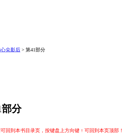
的心尖影后
> 第41部分
1部分
r 键可回到本书目录页，按键盘上方向键 ↑ 可回到本页顶部！