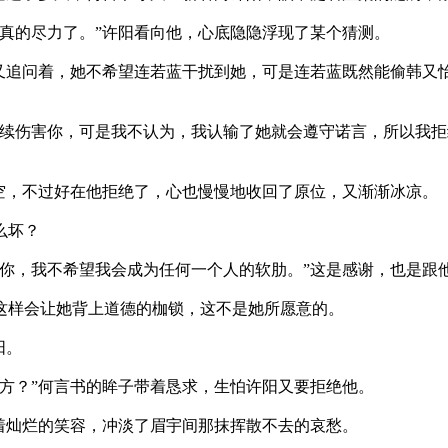
的尽力了。”许阳看向他，心底隐隐浮现了某个猜测。
问着，她不希望连若蓝干扰到她，可是连若蓝既然能偷韩又怡
害你，可是我不认为，我认输了她就会遵守诺言，所以我拒绝
不过好在他拒绝了，心也慢慢地收回了原位，又渐渐冰凉。
么坏？
我不希望我会成为任何一个人的软肋。”这是感谢，也是跟
会让她背上道德的枷锁，这不是她所愿意的。
阳。
？”何言书的眸子带着恳求，生怕许阳又要拒绝他。
灿烂的笑容，冲淡了眉宇间那抹挥散不去的哀愁。