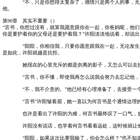
“不，只是你想得太复杂了，感情只是两个人的事，无关其
他。
第90章 其实不重要（）
“言书，你想过没有，就算我愿意跟你在一起，你爸妈呢，他
你是要护着你的父母还是要护着我？”许阳淡淡地说着，却说
“阳阳，你相信我，只要你愿意跟我在一起，无论发生什么
是如此，许阳就越是抗拒。
她现在的心里充斥的都是勿离的影子，又怎么可以去接受
“言书，你不懂，即使我再怎么说我会努力去忘记他，可在
“不，我不介意的。”他已经有心理准备了，去接受一个心
“言书”许阳皱着眉，她一直以为何言书是个通情达理的
也许是看出了许阳的为难，何言书最终叹了一口气，放开
许阳没有说话，也学着何言书看着远处，这时候就让他
“阳阳，如果这次比赛我输了，你会怎么样？”也不知道过