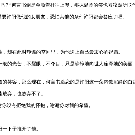
”何言书倒是会顺着杆往上爬，那抹温柔的笑也被狡黠所取
许阳做他的女朋友，恐怕其他的条件许阳都会答应了吧。
却在此时静谧的空间里，为他送上自己最衷心的祝愿。
光芒，不耀眼，不夺目，只是静静地向世人诠释她的美丽，
笑容，那么现在，何言书迷恋的是许阳这一朵内敛沉静的白
放弃，也放弃不了。
你没有拒绝我的怀抱，谢谢你对我的希望。
一下子推开了他。