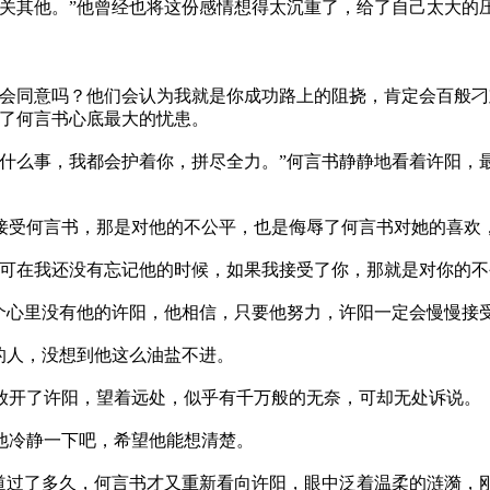
他。”他曾经也将这份感情想得太沉重了，给了自己太大的压
们会同意吗？他们会认为我就是你成功路上的阻挠，肯定会百般
出了何言书心底最大的忧患。
事，我都会护着你，拼尽全力。”何言书静静地看着许阳，最
何言书，那是对他的不公平，也是侮辱了何言书对她的喜欢
我还没有忘记他的时候，如果我接受了你，那就是对你的不公
里没有他的许阳，他相信，只要他努力，许阳一定会慢慢接受
人，没想到他这么油盐不进。
了许阳，望着远处，似乎有千万般的无奈，可却无处诉说。
冷静一下吧，希望他能想清楚。
了多久，何言书才又重新看向许阳，眼中泛着温柔的涟漪，刚