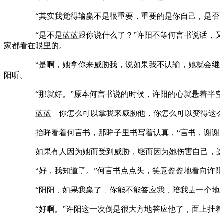
“其实我觉得输赢不是很重要，重要的是你自己，是否真
“是不是蓝蓝跟你说什么了？”许阳不等何言书说话，又追
家都看在眼里的。
“是啊，她拿你来威胁我，说如果我不认输，她就会继续伤
阳听。
“那就好。”原本何言书说的时候，许阳的心就悬着半空，
蓝蓝，你怎么可以拿我来威胁他，你怎么可以变得这
抬眸看着何言书，那眸子里书写着认真，“言书，谢谢你，
如果有人因为她而受到威胁，继而因为她伤害自己，这样
“好，我知道了。”何言书点点头，笑意盈盈地看向许
“阳阳，如果我赢了，你能不能答应我，陪我去一个地方
“好啊。”许阳这一次倒是很大方地答应他了，面上挂着