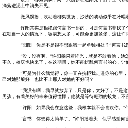
滴落进泥土中消失不见。
微风飘摇，吹动着柳絮微扬，沙沙的响动似乎在吟唱着
许阳其实是拒绝跟何言书一起的，可是何言书非找了个理由
在独自一人的情况下，容易想太多，可能会更加紧张，这让许
“阳阳，你是不是很不想跟我一起单独相处？”何言书忽而
“没，没有啊。”许阳躲闪着眸光，就是不敢看他，她怎么
不久，校庆也快来了，在这期间，她不能扰乱何言书的心，让
“可是为什么我觉得，你一直在抗拒我走进你的心里，阳阳
己对她那般好，也比不上那人对她的不好吗？
“我没有啊，我早就放弃了，只是你，太好了，不是这样的
男孩，有着美好的未来值得憧憬，他就是等待翱翔的蛟龙，不
“许阳，如果我会在意这些，我根本就不会喜欢你。”何言
“言书，你想得太简单了。”许阳摇着头，似乎感觉何言