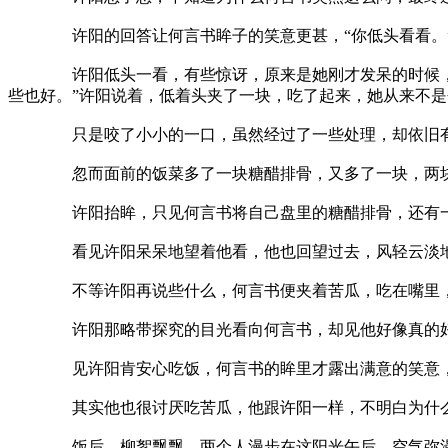
许阳的回答让何言书眸子的笑意更甚，“你低头看看。”
许阳低头一看，有些惊讶，原来是她刚才发呆的时候，随便
些也好。”许阳说着，低着头夹了一块，吃了起来，她从来不
只是咬了小小的一口，虽然经过了一些处理，却依旧有苦
忽而面前的饭菜多了一块糖醋排骨，又多了一块，两
许阳抬眸，只见何言书将自己盘里的糖醋排骨，还有一些其
看见许阳呆呆地望着他看，他也回望过去，风轻云淡地解释
不等许阳再说些什么，何言书便夹着苦瓜，吃在嘴里，面
许阳那略带探究的目光看向何言书，却见他好像真的好像
见许阳肯安心吃饭，何言书的眸里才露出满意的笑意，
其实他也很讨厌吃苦瓜，他跟许阳一样，不明白为什么有
饭后，柳絮飘飘，两个人漫步在这阳光午后，空气弥漫着淡