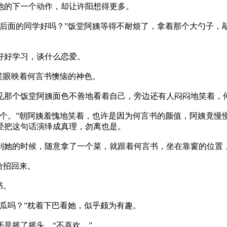
下一个动作，却让许阳想得更多。
的同学好吗？”饭堂阿姨等得不耐烦了，拿着那个大勺子，敲
好学习，谈什么恋爱。
眼映着何言书懊恼的神色。
个饭堂阿姨面色不善地看着自己，旁边还有人闷闷地笑着，何
”朝阿姨羞愧地笑着，也许是因为何言书的颜值，阿姨竟慢慢
经把这句话演绎成真理，勿离也是。
时候，随意拿了一个菜，就跟着何言书，坐在靠窗的位置，
招回来。
书。
吗？”枕着下巴看她，似乎颇为有趣。
摇了摇头，“不喜欢。”