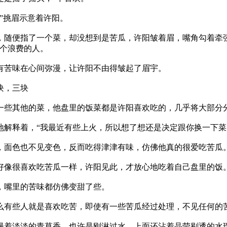
挑眉示意着许阳。
指了一个菜，却没想到是苦瓜，许阳皱着眉，嘴角勾着牵强的
是个浪费的人。
味在心间弥漫，让许阳不由得皱起了眉宇。
块，三块
他的菜，他盘里的饭菜都是许阳喜欢吃的，几乎将大部分分
着，“我最近有些上火，所以想了想还是决定跟你换一下菜
色也不见变色，反而吃得津津有味，仿佛他真的很爱吃苦瓜
很喜欢吃苦瓜一样，许阳见此，才放心地吃着自己盘里的饭
嘴里的苦味都仿佛变甜了些。
些人就是喜欢吃苦，即使有一些苦瓜经过处理，不见任何的苦
淡的青草香，也许是刚淋过水，上面还沾着晶莹剔透的水珠