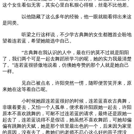
这个女生看似无害，其实心里自私狠心得狠，丝毫不比他差。
以他隐藏了这么多年的经验，他一眼就能看得出来这
是同类。
听梁之行这样说，不少学古典舞的女生都翘首企盼地
望着连若蓝，希望她能选中自己。
“古典舞在我认识的人中，最在行的莫不过就是阳阳
了，我们两个可是一起去舞蹈班学习的呢，她的实力我最清楚
了。”连若蓝很骄傲地说着，仿佛她夸赞的那个人就是她自己
一样。
见自己被点名，许阳突然一愣，随即便苦笑开来，原
来她在这等着自己呢。
小时候她跟连若蓝很好的时候，连若蓝喜欢古典舞，
非嚷着要去，又怕一个人孤单，便求着许阳跟她一起去，许阳
原本不喜欢跳舞的，可耐不过连若蓝的请求，最终还是跟她一
起去了，连若蓝说得不是假话，她虽然不喜欢舞蹈，可她却偏
偏有跳舞的天赋，她是那个班里最出色的一个，后来因为家里
的原因，没有去了，教她们的老师不忍心这么好的苗子埋没