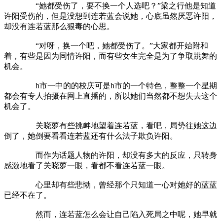
“她都受伤了，要不换一个人选吧？”梁之行他是知道
许阳受伤的，但是没想到连若蓝会说她，心底虽然厌恶许阳，
却没有连若蓝那么狠毒的心思。
“对呀，换一个吧，她都受伤了。”大家都开始附和
着，有些是因为同情许阳，而有些女生完全是为了争取跳舞的
机会。
h市一中的的校庆可是h市的一个特色，整整一个星期
都会有专人拍摄在网上直播的，所以她们当然都不想失去这个
机会了。
关晓萝有些挑衅地望着连若蓝，看吧，局势往她这边
倒了，她倒要看看连若蓝还有什么法子欺负许阳。
而作为话题人物的许阳，却没有多大的反应，只转身
感激地看了关晓萝一眼，看都不看连若蓝一眼。
心里却有些悲恸，曾经那个只知道一心对她好的蓝蓝
已经不在了。
然而，连若蓝怎么会让自己陷入死局之中呢，她早就