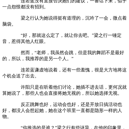
连若蓝没有直接否决她们的建议，一番话下来，似乎
一点怨恨都没有招到。
梁之行认为她说得挺有道理的，沉吟了一会，微点着
脑袋。
“好，那就这么定了，就让你去吧。”梁之行一锤定
音，惹得其他人红眼。
然而，“老师，我虽然会跳，但是我的舞蹈不是最好
的，所以，我推荐的是另一个人。”
连若蓝谦虚地说着，还有一些羞愧，很是大方地将这
个机会送了出去。
许阳只是在听着他们讨论，她插不进去话，更何况就
算她说了，那些人也会直接将她无视的，所以她选择无视。
反正跳舞也好，运动会也好，还是开放日搞活动也
好，都没人会想起她，她在这个班里一直都是隐形一样的人
物。
“你推选的是谁？”梁之行有些讶异，在他的印象里，