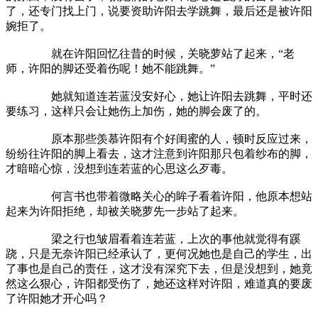
了，还专门找上门，说要资助许阳去学跳舞，最后还是被许阳
婉拒了。
就在许阳回忆往昔的时候，关晓萝站了起来，“老
师，许阳的脚还受着伤呢！她不能跳舞。”
她就知道连若蓝没安好心，她让许阳去跳舞，平时还
要练习，这样只会让她伤上加伤，她的脚会废了的。
原本那些羡慕许阳有个好闺蜜的人，顿时反应过来，
纷纷往许阳的脚上看去，这才注意到许阳那只包着纱布的脚，
才暗暗心惊，没想到连若蓝的心思这么歹毒。
何言书也带着微略关心的眸子看着许阳，他原本想站
起来为许阳拒绝，却被关晓萝先一步站了起来。
梁之行也皱眉看着连若蓝，上次的事他就觉得有蹊
跷，只是无奈许阳已经承认了，更何况她也是自己的学生，出
了事也是自己的责任，这才没有深究下去，但是没想到，她竟
然这么狠心，许阳都受伤了，她还这样对许阳，难道真的要废
了许阳她才开心吗？