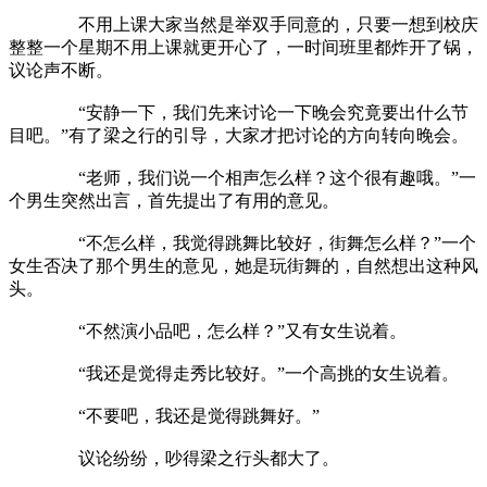
不用上课大家当然是举双手同意的，只要一想到校庆
整整一个星期不用上课就更开心了，一时间班里都炸开了锅，
议论声不断。
“安静一下，我们先来讨论一下晚会究竟要出什么节
目吧。”有了梁之行的引导，大家才把讨论的方向转向晚会。
“老师，我们说一个相声怎么样？这个很有趣哦。”一
个男生突然出言，首先提出了有用的意见。
“不怎么样，我觉得跳舞比较好，街舞怎么样？”一个
女生否决了那个男生的意见，她是玩街舞的，自然想出这种风
头。
“不然演小品吧，怎么样？”又有女生说着。
“我还是觉得走秀比较好。”一个高挑的女生说着。
“不要吧，我还是觉得跳舞好。”
议论纷纷，吵得梁之行头都大了。