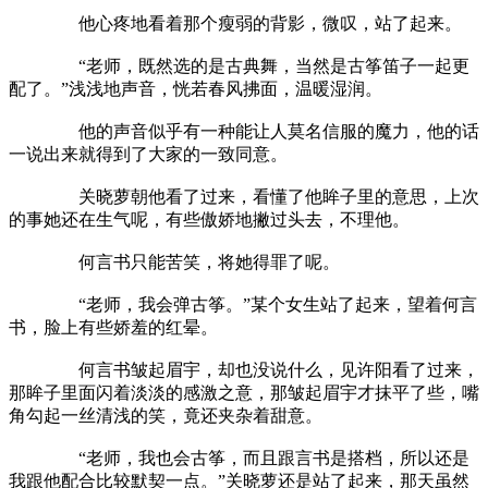
他心疼地看着那个瘦弱的背影，微叹，站了起来。
“老师，既然选的是古典舞，当然是古筝笛子一起更
配了。”浅浅地声音，恍若春风拂面，温暖湿润。
他的声音似乎有一种能让人莫名信服的魔力，他的话
一说出来就得到了大家的一致同意。
关晓萝朝他看了过来，看懂了他眸子里的意思，上次
的事她还在生气呢，有些傲娇地撇过头去，不理他。
何言书只能苦笑，将她得罪了呢。
“老师，我会弹古筝。”某个女生站了起来，望着何言
书，脸上有些娇羞的红晕。
何言书皱起眉宇，却也没说什么，见许阳看了过来，
那眸子里面闪着淡淡的感激之意，那皱起眉宇才抹平了些，嘴
角勾起一丝清浅的笑，竟还夹杂着甜意。
“老师，我也会古筝，而且跟言书是搭档，所以还是
我跟他配合比较默契一点。”关晓萝还是站了起来，那天虽然