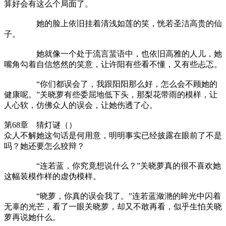
算好会有这么个局面了。
她的脸上依旧挂着清浅如莲的笑，恍若圣洁高贵的仙
子。
她就像一个处于流言蜚语中，也依旧高雅的人儿，她
嘴角勾着自信悠然的笑意，让许阳有些看不懂，又有些忐忑。
“你们都误会了，我跟阳阳那么好，怎么会不顾她的
健康呢。”关晓萝有些委屈地低下头，那梨花带雨的模样，让
人心软，仿佛众人的误会，让她伤透了心。
第68章 猜灯谜（）
众人不解她这句话是何用意，明明事实已经披露在眼前了不是
吗？她还要怎么狡辩？
“连若蓝，你究竟想说什么？”关晓萝真的很不喜欢她
这幅装模作样的虚伪模样。
“晓萝，你真的误会我了。”连若蓝潋滟的眸光中闪着
无辜的光芒，看了一眼关晓萝，却又不敢再看，似乎生怕关晓
萝再说她什么。