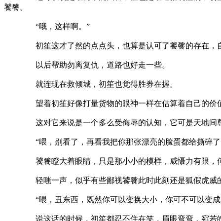
饕餮。
“哦，这样啊。”
初笙这才了然的点点头，也算是认可了饕餮的存在，自己
以后帮助勿离复仇，道路也好走一些。
就连现在救倾城，初笙也觉得胜券在握。
望着初笙好像打量货物的眼神一样在估算着自己的价值，
这对它来说是一个多么受侮辱的认知，它可是天地间尊贵
“喂，别看了，再看我把你那张漂亮的脸蛋都给撕碎了
饕餮瞪大着眼睛，只是那小小的模样，威慑力有限，何况
轻嗤一声，似乎有些鄙视饕餮此时此刻还是狐假虎威的模
“喂，丑东西，既然你可以变换大小，你可不可以变成其他
说这话的时候，初笙都忍不住在笑，眉眼弯弯，宛若皎