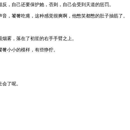
，自己还要保护她，否则，自己会受到天道的惩罚。
，饕餮吃瘪，这种感觉很爽啊，他憋笑都憋的肚子抽筋了。
雾，落在了初笙的右手手臂之上。
餮小小的模样，有些狰狞。
会了呢。