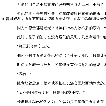
但是他们全然不知饕餮已经被初笙收为己用，不然也不
但他们也不是没有准备，初笙能够躲过饕餮的追杀，必定不
的昔日好友，听见有盗贼要盗取五彩金莲，他便自动请缨要去
因为五彩金莲是瑶光上神留在神界为数不多的东西，他
此时，见了初笙，也没有客气的意思，只是拿着手中的长
“将五彩金莲交出来。”
他还不知道五彩金莲已经结出了莲子，所以，只是让她
即使面对着十万神兵，初笙也没有心慌意乱的意思，与长
“没有。”
随意地耸耸肩，根本就不担心长湛会因此而勃然大怒
“我不是问你有没有，只是问你交不交。”
长湛根本就已经先入为主的认为是初笙偷了五彩金莲，所