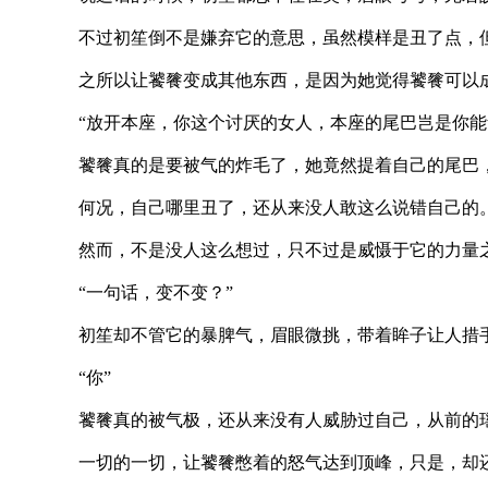
不过初笙倒不是嫌弃它的意思，虽然模样是丑了点，但是
之所以让饕餮变成其他东西，是因为她觉得饕餮可以成为
“放开本座，你这个讨厌的女人，本座的尾巴岂是你能够
饕餮真的是要被气的炸毛了，她竟然提着自己的尾巴，自
何况，自己哪里丑了，还从来没人敢这么说错自己的
然而，不是没人这么想过，只不过是威慑于它的力量之下
“一句话，变不变？”
初笙却不管它的暴脾气，眉眼微挑，带着眸子让人措手
“你”
饕餮真的被气极，还从来没有人威胁过自己，从前的瑶光
一切的一切，让饕餮憋着的怒气达到顶峰，只是，却还