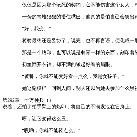
仅仅是因为那个该死的契约，它不能伤害这个女人，相反
一旁的青雉狠狠的捂住嘴巴，他真的是怕自己会笑出声音
“好，我变。”
饕餮最终还是妥协了，说完，也不再言语，便化成一股烟
那是一个烙印，也可以说是刺青一样的东西，刻印着饕
初笙翻开衣袖，却不满的皱起好看的眉眼。
“饕餮，你就不能变好看一点么，我是女孩子。”
她这副模样，回到人间，别人还以为她去参加什么黑社
第292章 十万神兵（）
说着，还拍了拍手臂上的烙印，将自己的不满发泄在它身上。
哼，让它变得这么丑。
“哎哟，你就不能轻点么。”