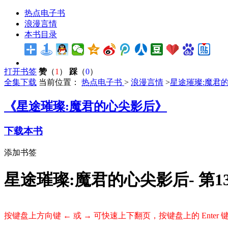
热点电子书
浪漫言情
本书目录
打开书签
赞
（
1
）
踩
（
0
）
全集下载
当前位置：
热点电子书
>
浪漫言情
>
星途璀璨:魔君
《星途璀璨:魔君的心尖影后》
下载本书
添加书签
星途璀璨:魔君的心尖影后- 第1
按键盘上方向键 ← 或 → 可快速上下翻页，按键盘上的 Ente