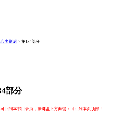
的心尖影后
> 第134部分
34部分
r 键可回到本书目录页，按键盘上方向键 ↑ 可回到本页顶部！