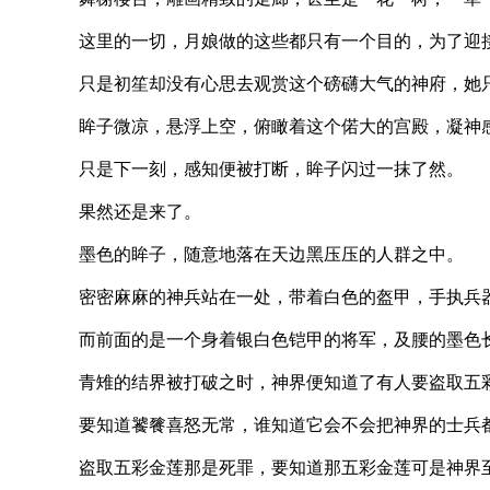
这里的一切，月娘做的这些都只有一个目的，为了迎接她
只是初笙却没有心思去观赏这个磅礴大气的神府，她只是
眸子微凉，悬浮上空，俯瞰着这个偌大的宫殿，凝神
只是下一刻，感知便被打断，眸子闪过一抹了然。
果然还是来了。
墨色的眸子，随意地落在天边黑压压的人群之中。
密密麻麻的神兵站在一处，带着白色的盔甲，手执兵
而前面的是一个身着银白色铠甲的将军，及腰的墨色长发绑
青雉的结界被打破之时，神界便知道了有人要盗取五彩金
要知道饕餮喜怒无常，谁知道它会不会把神界的士兵都给
盗取五彩金莲那是死罪，要知道那五彩金莲可是神界