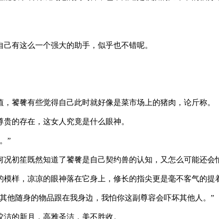
有这么一个强大的助手，似乎也不错呢。
饕餮有些觉得自己此时就好像是菜市场上的猪肉，论斤称。
的存在，这女人究竟是什么眼神。
。”
初笙既然知道了饕餮是自己契约兽的认知，又怎么可能还会
样，凉凉的眼神落在它身上，修长的指尖更是毫不客气的提着
随身的物品跟在我身边，我怕你这副尊容会吓坏其他人。”
洁的新月，高雅圣洁，美不胜收。