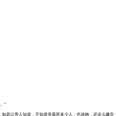
。”
如若让旁人知道，不知道羡慕死多少人，也就她，还这么嫌弃