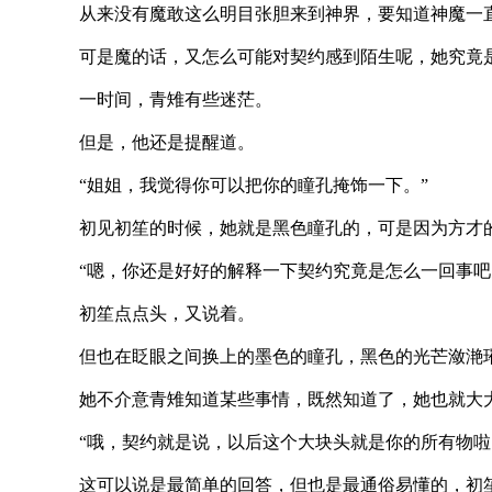
从来没有魔敢这么明目张胆来到神界，要知道神魔一直以
可是魔的话，又怎么可能对契约感到陌生呢，她究竟是
一时间，青雉有些迷茫。
但是，他还是提醒道。
“姐姐，我觉得你可以把你的瞳孔掩饰一下。”
初见初笙的时候，她就是黑色瞳孔的，可是因为方才的蜕
“嗯，你还是好好的解释一下契约究竟是怎么一回事吧
初笙点点头，又说着。
但也在眨眼之间换上的墨色的瞳孔，黑色的光芒潋滟璀
她不介意青雉知道某些事情，既然知道了，她也就大大
“哦，契约就是说，以后这个大块头就是你的所有物啦，也
这可以说是最简单的回答，但也是最通俗易懂的，初笙能收