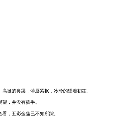
高挺的鼻梁，薄唇紧抿，冷冷的望着初笙。
望，并没有插手。
看，五彩金莲已不知所踪。