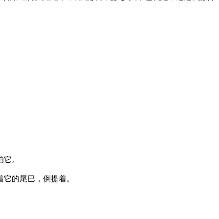
怕它。
它的尾巴，倒提着。