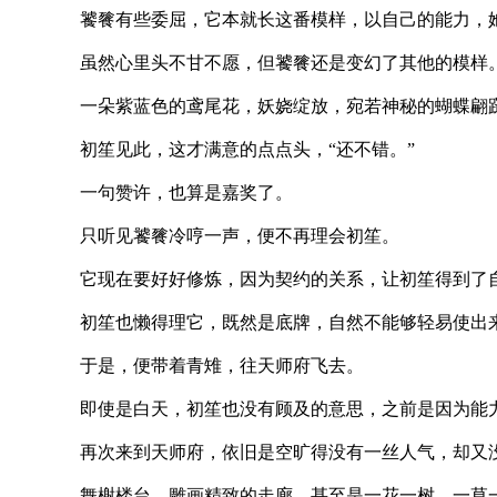
饕餮有些委屈，它本就长这番模样，以自己的能力，她不
虽然心里头不甘不愿，但饕餮还是变幻了其他的模样
一朵紫蓝色的鸢尾花，妖娆绽放，宛若神秘的蝴蝶翩跹，
初笙见此，这才满意的点点头，“还不错。”
一句赞许，也算是嘉奖了。
只听见饕餮冷哼一声，便不再理会初笙。
它现在要好好修炼，因为契约的关系，让初笙得到了自己
初笙也懒得理它，既然是底牌，自然不能够轻易使出来，
于是，便带着青雉，往天师府飞去。
即使是白天，初笙也没有顾及的意思，之前是因为能力太弱
再次来到天师府，依旧是空旷得没有一丝人气，却又没有
舞榭楼台，雕画精致的走廊，甚至是一花一树，一草