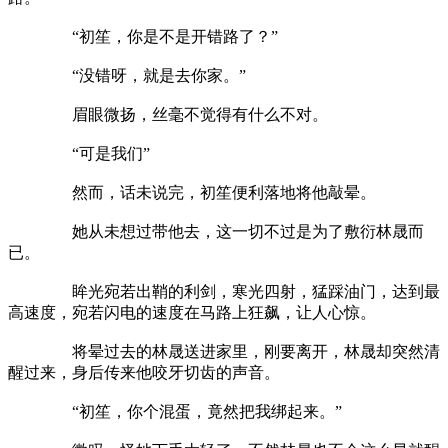
“初笙，你是不是开错路了？”
“没错呀，就是去你家。”
眉眼微扬，丝毫不觉得有什么不对。
“可是我们”
然而，话未说完，初笙便利落地将他敲晕。
她从未想过带他去，这一切不过是为了敷衍林晟而
已。
眸光宛若出鞘的利剑，寒光四射，猛踩油门，达到最
高速度，宛若闪电的速度在马路上狂飙，让人心惊。
将晕过去的林晟送进家里，刚要离开，林晟却突然清
醒过来，身后传来他咬牙切齿的声音。
“初笙，你个混蛋，竟然把我绑起来。”