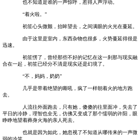
也不知道是谁的一声惊呼，惹得人声浮动。
“着火啦。”
初笙心头微颤，抬眸望去，之间满眼的火光在蔓延。
由于这里是室内，东西杂物也很多，火势蔓延得很是
迅速。
初笙愣了，曾经那些不好的记忆在这一刹那与现实融
合在一起，初笙已经分不清是现实还是幻境了。
“不，妈妈，奶奶”
几乎是带着绝望的嘶吼，疯了一样朝着火的地方跑
去。
人流往外面跑去，只有她，傻傻的往里面冲，失去了
平日的冷静，理智也全无，仿佛又变成了那个懦弱的许阳，眼
睁睁地望着葬身火海的亲人死去。
也就是因为如此，她忽视了不知道从哪传来的一声微
弱的冷笑。