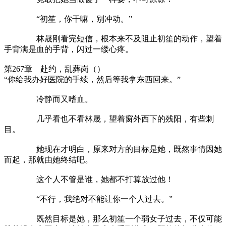
“初笙，你干嘛，别冲动。”
林晟刚看完短信，根本来不及阻止初笙的动作，望着
手背满是血的手背，闪过一缕心疼。
第267章 赴约，乱葬岗（）
“你给我办好医院的手续，然后等我拿东西回来。”
冷静而又嗜血。
几乎看也不看林晟，望着窗外西下的残阳，有些刺
目。
她现在才明白，原来对方的目标是她，既然事情因她
而起，那就由她终结吧。
这个人不管是谁，她都不打算放过他！
“不行，我绝对不能让你一个人过去。”
既然目标是她，那么初笙一个弱女子过去，不仅可能