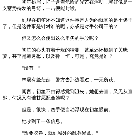
初笙挑眉，眸子含着危险的光芒在浮动，就好像是一
支蓄势待发的弓箭，一击便能封喉。
到现在初笙还不知道这件事是人为的就真的是个傻子
了，但是这件事是针对谁的呢，亦或是对手公司干的？
但又怎么会使出这么卑劣的手段呢？
初笙的心头有着千般的猜测，甚至还怀疑到了关晓
萝，甚至是韩月馨，以及孙一恒，可是，究竟是谁？
“没有。”
林晟有些茫然，警方去那边看过，一无所获。
闻言，初笙不由得感觉到沮丧，她想去查，又无从查
起，何况又有谁甘愿配合她呢？
但是，很快，凶手便自动浮现在初笙眼前。
她收到了一条信息。
“想要胶卷，就到城外的乱葬岗拿。”