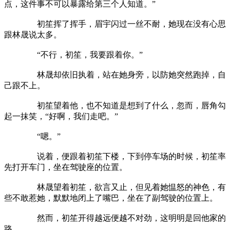
点，这件事不可以暴露给第三个人知道。”
初笙挥了挥手，眉宇闪过一丝不耐，她现在没有心思
跟林晟说太多。
“不行，初笙，我要跟着你。”
林晟却依旧执着，站在她身旁，以防她突然跑掉，自
己跟不上。
初笙望着他，也不知道是想到了什么，忽而，唇角勾
起一抹笑，“好啊，我们走吧。”
“嗯。”
说着，便跟着初笙下楼，下到停车场的时候，初笙率
先打开车门，坐在驾驶座的位置。
林晟望着初笙，欲言又止，但见着她愠怒的神色，有
些不敢惹她，默默地闭上了嘴巴，坐在了副驾驶的位置上。
然而，初笙开得越远便越不对劲，这明明是回他家的
路。