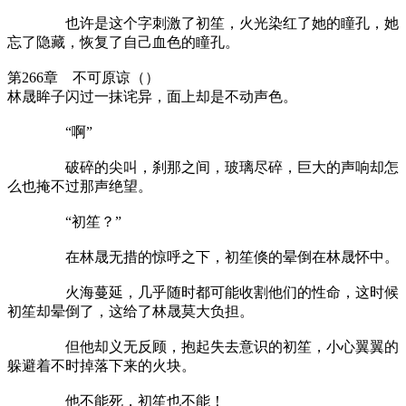
也许是这个字刺激了初笙，火光染红了她的瞳孔，她
忘了隐藏，恢复了自己血色的瞳孔。
第266章 不可原谅（）
林晟眸子闪过一抹诧异，面上却是不动声色。
“啊”
破碎的尖叫，刹那之间，玻璃尽碎，巨大的声响却怎
么也掩不过那声绝望。
“初笙？”
在林晟无措的惊呼之下，初笙倏的晕倒在林晟怀中。
火海蔓延，几乎随时都可能收割他们的性命，这时候
初笙却晕倒了，这给了林晟莫大负担。
但他却义无反顾，抱起失去意识的初笙，小心翼翼的
躲避着不时掉落下来的火块。
他不能死，初笙也不能！