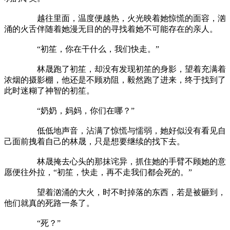
越往里面，温度便越热，火光映着她惊慌的面容，汹
涌的火舌伴随着她漫无目的的寻找着她不可能存在的亲人。
“初笙，你在干什么，我们快走。”
林晟跑了初笙，却没有发现初笙的身影，望着充满着
浓烟的摄影棚，他还是不顾劝阻，毅然跑了进来，终于找到了
此时迷糊了神智的初笙。
“奶奶，妈妈，你们在哪？”
低低地声音，沾满了惊慌与懦弱，她好似没有看见自
己面前拽着自己的林晟，只是想要继续的找下去。
林晟掩去心头的那抹诧异，抓住她的手臂不顾她的意
愿便往外拉，“初笙，快走，再不走我们都会死的。”
望着汹涌的大火，时不时掉落的东西，若是被砸到，
他们就真的死路一条了。
“死？”