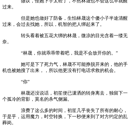
微叹，怪她下手太轻了，不然林晟也不会这么早就醒
过来。
但是她也做好了防备，生怕林晟这个傻小子半途清醒
过来，会过去找她，所以，机智的把人绑起来了。
转头看着被五花大绑的林晟，微凉的目光含着一缕无
奈。
“林晟，你就乖乖带着吧，我是不会放开你的。”
她可是下了死力气，林晟不可能挣脱开来的，他的手
机也被她搜了出来，，所以他更没有打电话求救的机会。
“你”
林晟还没说话，初笙便已潇洒的转身离去，独留下一
个孤冷的背影，莫名的杀气侧漏。
浪费了这么多的时间，初笙几乎丧失了所有的耐心，
于是乎，运用魔力，时空转换，下一秒便来到了对方约定的乱
葬岗。