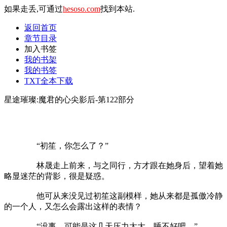
如果走丢,可通过
hesoso.com
找到本站.
返回首页
章节目录
加入书签
我的书架
我的书签
TXT全本下载
星途璀璨:魔君的心尖影后-第122部分
“初笙，你怎么了？”
林晟走上前来，与之同行，方才跟在她身后，望着她
略显迷茫的背影，很是疑惑。
他可从来没见过初笙这副模样，她从来都是孤傲冷静
的一个人，又怎么会露出这样的表情？
“没事，可能是这几天压力太大，睡不好吧。”