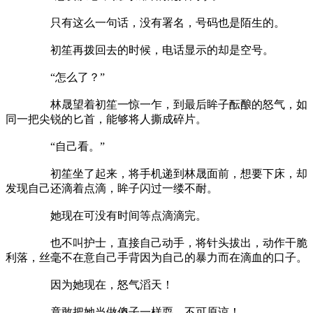
只有这么一句话，没有署名，号码也是陌生的。
初笙再拨回去的时候，电话显示的却是空号。
“怎么了？”
林晟望着初笙一惊一乍，到最后眸子酝酿的怒气，如
同一把尖锐的匕首，能够将人撕成碎片。
“自己看。”
初笙坐了起来，将手机递到林晟面前，想要下床，却
发现自己还滴着点滴，眸子闪过一缕不耐。
她现在可没有时间等点滴滴完。
也不叫护士，直接自己动手，将针头拔出，动作干脆
利落，丝毫不在意自己手背因为自己的暴力而在滴血的口子。
因为她现在，怒气滔天！
竟敢把她当做傻子一样耍，不可原谅！