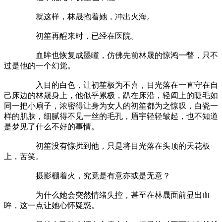
就这样，林晟抱着她，冲出火海。
初笙再醒来时，已经在医院。
血眸也恢复成墨瞳，仿佛先前林晟的惊鸿一瞥，只不
过是他的一个幻觉。
入目的白色，让初笙极为不喜，目光落在一直守在自
己床边的林晟身上，他似乎累极，趴在床沿，轻阖上的睫毛如
同一把小扇子，浓密得让身为女人的初笙都为之惊叹，白瓷一
样的肌肤，细腻得不见一丝的毛孔，眉宇轻轻皱起，也不知道
是梦见了什么不好的事情。
初笙没有惊扰到他，只是将目光落在头顶的天花板
上，苦笑。
摄影棚着火，究竟是有意亦或是无意？
为什么她会突然情绪失控，甚至在林晟面前显出血
眸，这一点让她心怀疑惑。