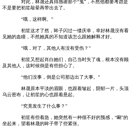
对此，林晟还真得感谢那个“鬼”，不然他都要考虑是
不是要把初笙敲晕再带出去了。
“哦，这样啊。”
初笙这才了然，眸子闪过一缕庆幸，幸好林晟没有看
见她的血瞳，不然她真的不知道该怎么跟她解释才好。
“哦，对了，其他人有没有受伤？”
初笙又想起肖白她们，自己当时失了魂，根本没有顾
及其他人，这时候倒是有些担心了。
“他们没事，倒是公司那边出了大事。”
林晟原本平淡的眉眼，也跟着皱起，阴郁一片，头顶
乌云密布，让初笙的心也跟着悬起。
“究竟发生了什么事？”
初笙有些着急，她突然有一种很不好的预感，“唰”的
坐起来，望着林晟的眸子带了些紧张。