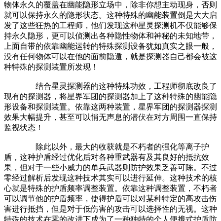
物体永久的覆盖在幽能隐形立场中，除非你想主动现身，否则
就可以保持永久的隐形状态。这种特殊的幽能装置倒是大大启
发了这些狂热的工程师，他们发现这种星灵探测机不仅能够保
持永久隐形，更可以侦测出各种隐性物体和神秘的未知地带，
上面自带的依靠幽能运转的特殊探测设备犹如真实之眼一般，
没有任何物体可以在他的面前隐遁，就是探测器自己都会被这
种特殊的探测装置所发现！
结合星灵探测器的这种特殊功效，工程师彻底改良了
现有的探测器，将星界军团的探测器加上了这种特殊的幽能隐
形设备和探测装置。依靠这两种装置，星界军团的探测器探测
效果大幅提升，甚至可以悄无声息的潜伏在对方周围一直保持
监视状态！
除此以外，最大的收获就是不朽者的强化等离子护
盾，这种护盾经过优化后对各种重武器有及其良好的抵抗效
果，但对于一些小威力的单兵武器则防护效果乏善可陈。不过
零经过解析后发现这种技术其实可以进行延伸。这种技术的核
心就是特殊的护盾频率调整装置。依靠这种调整装置，不朽者
可以调节他的护盾频率，使得护盾可以对某种特定的高攻击伤
害进行抵挡，但是对于低伤害的攻击可以选择性的无视。这种
特殊的技术在零的改进下成为了一种独特的个人便携式护盾防