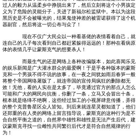
过人的毅力从温柔乡中挣脱出来了，然后立刻将这个小男孩定
义为了危险的灵能分子，关进了新福尔松监狱中。本以为这段
黑历史是不会被曝光的，结果鬼使神差的被雷诺获得了这个机
器副官，然后将这一切公布与众了！
现在不仅广大民众以一种看基佬的表情看着自己，就
连自己的儿子每次看到自己都赶紧躲得远远的！那种在看病原
体的表情几乎让蒙斯克气的想要杀人！
而最生气的还是网络上各种改编版本，如此喜闻乐见
的娱乐新闻是广大灌水群众的最爱啊！于是乎各种版本的蒙斯
克和一个男孩不得不说的故事，在一夜之间犹如雨后春笋一般
将整个帝国网络屠版了，就连帝国的宣传局疯狂的删除都无
效！无他，看的人实在是太多了，毕竟通过官方的那点人怎么
可能和广大的网民向抗衡，你删了一条，立马又会冒出十条，
根本就是络绎不绝啊，这些经过加工的小视屏肆意传播，弄得
的整个克普鲁星区众人皆知。到后来就连星灵都知道了，他们
还郑重的在人类的网络上留言指导说，蒙斯克的这种行为是不
合自然平衡之道的，自然界中雄性和雄性是无法产生后代，建
议蒙斯克寻找一位雌性共同繁衍后代才是符合自然规律的行
为！