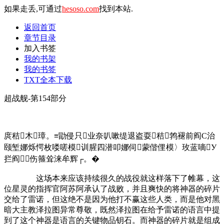
如果走丢,可通过
hesoso.com
找到本站.
返回首页
章节目录
加入书签
我的书架
我的书签
TXT全本下载
超战舰-第154部分
庹秸木璋。≡勖侵只业奈叭嗽缇退盗耍秸鹁褪前阎С治
颐堑娜烁愕枚喽嗟模训腥四潜叩娜伺蒙偕俚模〉玫蓝嘀У
拦阎∶伤箍耸涞牟辉┌。�
这场本来应该持续很久的战役就这样落下了帷幕，这
位星灵的指挥官阿苏阿承认了战败，并且爽快的将神器的碎片
交给了雷诺，但这绝不是因为他打不赢这些人类，而是他对黑
暗大主教泽拉图异常尊敬，既然泽拉图在给予雷诺的语言中提
到了这个神器是语言的关键物品钥石。而神器的碎片就是组成