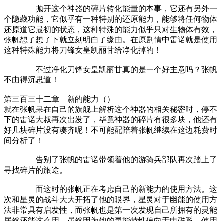
抛开这个神器的碎片转化能量的本事，它还有另外一
个隐藏功能，它似乎有一种特别的还原能力，能够将任何物体
还原道它最初的状态，这种特殊的能力似乎只对生物体有效，
张帆想了想了下就立刻明白了缘由。在原剧情中雷诺就是使用
这种特殊能力将刀锋女皇凯丽甘给净化掉的！
不过净化刀锋女皇凯丽甘真的是一个好主意吗？张帆
不由得沉思道！
第三百三十二章 新的能力（）
就在张帆呆在自己的旗舰上解析这个神器的相关秘密时，停不
下的雷诺大叔再次出发了，毕竟神器的碎片有很多块，他还有
好几块碎片没有凑齐呢！不可能配陪着张帆继续在这边耗费时
间分析了！
告别了张帆的雷诺带领着他的游骑兵部队再次踏上了
寻找碎片的旅途。
而这时的张帆正在考虑自己的新能力的使用方法。这
次和星灵的战斗大大开拓了他的眼界，星灵对于幽能的使用方
法非常具有启发性，而张帆也是第一次发现自己所拥有的灵能
居然还能这么用。虽然因为他的灵能特性偏向于电磁系，使用