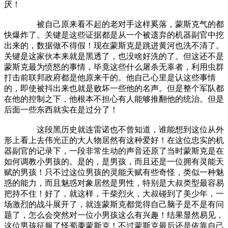
厌！
被自己原来看不起的老对手这样奚落，蒙斯克气的都
快爆炸了。关键是这些证据都是从一个被遗弃的机器副官中挖
出来的，数据做不得假！现在蒙斯克是跳进黄河也洗不清了。
关键是这家伙本来就是黑透了，也没啥好洗的了。但这还不是
蒙斯克最为愤怒的事情，毕竟这些什么屠杀无辜者，利用虫群
打击前联邦政府都是他原来干的。他自己心里是认这些事情
的，即使被抖出来也就是败坏一些他的名声。但是整个军队都
在他的控制之下，他根本不担心有人能够推翻他的统治。但是
后面一些东西就实在是过分了！
这段黑历史就连雷诺也不曾知道，谁能想到这位从外
形上看上去伟光正的大人物居然有这种爱好！在这位忠实的机
器副官的记录下，一段非常生动的声音还原了当时蒙斯克是在
如何调教小男孩的。是的，是男孩，而且还是一位拥有灵能天
赋的男孩！只不过这位男孩的灵能天赋有些奇怪，类似一种魅
惑的能力，而且魅惑对象居然是男性，特别是大叔类型最容易
把持不住！好了，就这样，干柴烈火，大叔碰到了美少年，一
场激烈的战斗展开了，就连蒙斯克都觉得自己脑子是不是有问
题了，怎么会突然对一位小男孩这么有兴趣！结果显然易见，
这位男孩征服了怪蜀黍蒙斯克！不过蒙斯克最后还是依靠自己