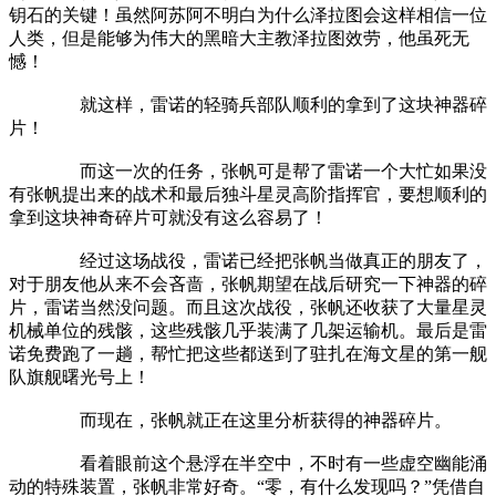
钥石的关键！虽然阿苏阿不明白为什么泽拉图会这样相信一位
人类，但是能够为伟大的黑暗大主教泽拉图效劳，他虽死无
憾！
就这样，雷诺的轻骑兵部队顺利的拿到了这块神器碎
片！
而这一次的任务，张帆可是帮了雷诺一个大忙如果没
有张帆提出来的战术和最后独斗星灵高阶指挥官，要想顺利的
拿到这块神奇碎片可就没有这么容易了！
经过这场战役，雷诺已经把张帆当做真正的朋友了，
对于朋友他从来不会吝啬，张帆期望在战后研究一下神器的碎
片，雷诺当然没问题。而且这次战役，张帆还收获了大量星灵
机械单位的残骸，这些残骸几乎装满了几架运输机。最后是雷
诺免费跑了一趟，帮忙把这些都送到了驻扎在海文星的第一舰
队旗舰曙光号上！
而现在，张帆就正在这里分析获得的神器碎片。
看着眼前这个悬浮在半空中，不时有一些虚空幽能涌
动的特殊装置，张帆非常好奇。“零，有什么发现吗？”凭借自