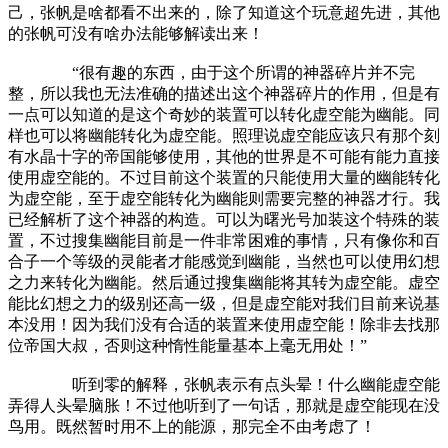
己，张帆是啥都看不出来的，除了知道这个玩意超先进，其他
的张帆可没有啥办法能够解读出来！
“很有趣的东西，由于这个所谓的神器碎片并不完
整，所以我也无法准确的描述出这个神器碎片的作用，但是有
一点可以知道的是这个奇妙的装置可以转化虚空能为幽能。同
样也可以将幽能转化为虚空能。照理说虚空能应该只有那个刻
有水晶十字的帝国能够使用，其他的世界是不可能有能力直接
使用虚空能的。不过目前这个装置的只能使用大量的幽能转化
为虚空能，至于虚空能转化为幽能则需要完整的神器才行。我
已经解析了这个神器的构造。可以为曙光号加装这个特殊的装
置，不过搜集幽能目前是一件非常困难的事情，只有像你和百
合子一个等级的灵能者才能感觉到幽能，当然也可以使用幻想
之力来转化为幽能。然后通过搜集幽能将其转为虚空能。虚空
能比幻想之力的级别还高一级，但是虚空能对我们目前来说基
本没用！因为我们没有合适的装置来使用虚空能！除非去找那
位帝国大叔，否则这种惰性能量基本上毫无用处！”
听到零的解释，张帆表示有点头晕！什么幽能虚空能
弄得人头晕脑胀！不过他听到了一句话，那就是虚空能现在没
鸟用。既然暂时用不上的能源，那完全不由考虑了！