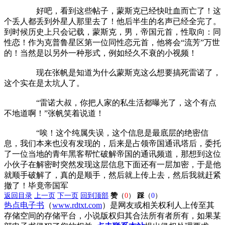
好吧，看到这些帖子，蒙斯克已经快吐血而亡了！这
个丢人都丢到外星人那里去了！他后半生的名声已经全完了。
到时候历史上只会记载，蒙斯克，男，帝国元首，性取向：同
性恋！作为克普鲁星区第一位同性恋元首，他将会“流芳”万世
的！当然是以另外一种形式，例如经久不衰的小视频！
现在张帆是知道为什么蒙斯克这么想要搞死雷诺了，
这个实在是太坑人了。
“雷诺大叔，你把人家的私生活都曝光了，这个有点
不地道啊！”张帆笑着说道！
“唉！这个纯属失误，这个信息是最底层的绝密信
息，我们本来也没有发现的，后来是占领帝国通讯塔后，委托
了一位当地的青年黑客帮忙破解帝国的通讯频道，那想到这位
小伙子在解密时突然发现这层信息下面还有一层加密，于是他
就顺手破解了，真的是顺手，然后就上传上去，然后我就赶紧
撤了！毕竟帝国军
返回目录
上一页
下一页
回到顶部
赞
（
0
）
踩
（
0
）
热点电子书
（
www.rdtxt.com
）是网友或相关权利人上传至其
存储空间的存储平台，小说版权归其合法所有者所有，如果某