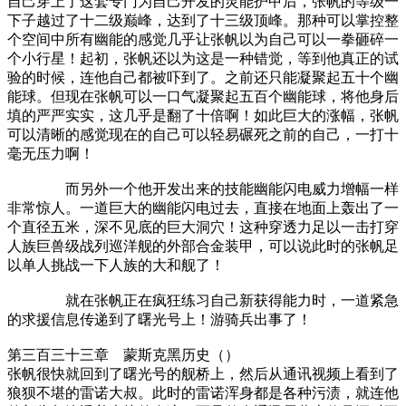
自己穿上了这套专门为自己开发的灵能护甲后，张帆的等级一
下子越过了十二级巅峰，达到了十三级顶峰。那种可以掌控整
个空间中所有幽能的感觉几乎让张帆以为自己可以一拳砸碎一
个小行星！起初，张帆还以为这是一种错觉，等到他真正的试
验的时候，连他自己都被吓到了。之前还只能凝聚起五十个幽
能球。但现在张帆可以一口气凝聚起五百个幽能球，将他身后
填的严严实实，这几乎是翻了十倍啊！如此巨大的涨幅，张帆
可以清晰的感觉现在的自己可以轻易碾死之前的自己，一打十
毫无压力啊！
而另外一个他开发出来的技能幽能闪电威力增幅一样
非常惊人。一道巨大的幽能闪电过去，直接在地面上轰出了一
个直径五米，深不见底的巨大洞穴！这种穿透力足以一击打穿
人族巨兽级战列巡洋舰的外部合金装甲，可以说此时的张帆足
以单人挑战一下人族的大和舰了！
就在张帆正在疯狂练习自己新获得能力时，一道紧急
的求援信息传递到了曙光号上！游骑兵出事了！
第三百三十三章 蒙斯克黑历史（）
张帆很快就回到了曙光号的舰桥上，然后从通讯视频上看到了
狼狈不堪的雷诺大叔。此时的雷诺浑身都是各种污渍，就连他