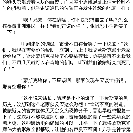
的额头都渗透着大块的血迹，而且整个通讯屏幕上信号还时不
时的抖动着，似乎雷诺通讯的位置正在发生连续的地震一样！
“唉！兄弟，你在搞啥，你不是挖神器去了吗？怎么
搞得跟非洲难民一样！“看到雷诺的样子，张帆忍不住调笑了
一下！
听到张帆的调侃，雷诺不由得苦笑了一下说道：“张
帆，我现在需要你的帮助，立刻，马上！我被蒙斯克那个老家
伙给堵了，这次蒙斯克是铁了心要搞死我，你要是再不来救我
们，不用几天就可以在当地的新闻上听到我们被蒙斯克判死刑
了！”
“蒙斯克堵你，不应该啊。那家伙现在应该忙得很，
那有空理你！”
“这个说来话长，我就是小小的爆了一下蒙斯克的黑
历史，没想到这个老家伙反应这么激烈！”雷诺不爽的说道。
被蒙斯克的官方媒体天天定义为恐怖分子，雷诺早就想报复一
下了，这次好不容易逮到机会，雷诺狠狠的爆了一些蒙斯克的
黑历史。这些黑历史的确黑的可以，几乎一下子就将蒙斯克光
辉伟大的形象全部摧毁，让他的名声臭不可闻！几乎是神憎鬼