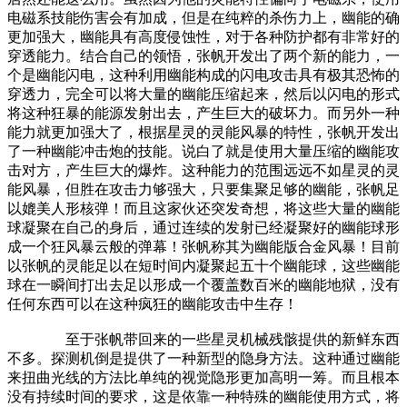
电磁系技能伤害会有加成，但是在纯粹的杀伤力上，幽能的确
更加强大，幽能具有高度侵蚀性，对于各种防护都有非常好的
穿透能力。结合自己的领悟，张帆开发出了两个新的能力，一
个是幽能闪电，这种利用幽能构成的闪电攻击具有极其恐怖的
穿透力，完全可以将大量的幽能压缩起来，然后以闪电的形式
将这种狂暴的能源发射出去，产生巨大的破坏力。而另外一种
能力就更加强大了，根据星灵的灵能风暴的特性，张帆开发出
了一种幽能冲击炮的技能。说白了就是使用大量压缩的幽能攻
击对方，产生巨大的爆炸。这种能力的范围远远不如星灵的灵
能风暴，但胜在攻击力够强大，只要集聚足够的幽能，张帆足
以媲美人形核弹！而且这家伙还突发奇想，将这些大量的幽能
球凝聚在自己的身后，通过连续的发射已经凝聚好的幽能球形
成一个狂风暴云般的弹幕！张帆称其为幽能版合金风暴！目前
以张帆的灵能足以在短时间内凝聚起五十个幽能球，这些幽能
球在一瞬间打出去足以形成一个覆盖数百米的幽能地狱，没有
任何东西可以在这种疯狂的幽能攻击中生存！
至于张帆带回来的一些星灵机械残骸提供的新鲜东西
不多。探测机倒是提供了一种新型的隐身方法。这种通过幽能
来扭曲光线的方法比单纯的视觉隐形更加高明一筹。而且根本
没有持续时间的要求，这是依靠一种特殊的幽能使用方式，将