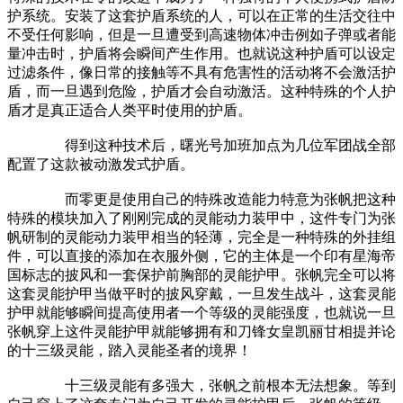
护系统。安装了这套护盾系统的人，可以在正常的生活交往中
不受任何影响，但是一旦遭受到高速物体冲击例如子弹或者能
量冲击时，护盾将会瞬间产生作用。也就说这种护盾可以设定
过滤条件，像日常的接触等不具有危害性的活动将不会激活护
盾，而一旦遇到危险，护盾才会自动激活。这种特殊的个人护
盾才是真正适合人类平时使用的护盾。
得到这种技术后，曙光号加班加点为几位军团战全部
配置了这款被动激发式护盾。
而零更是使用自己的特殊改造能力特意为张帆把这种
特殊的模块加入了刚刚完成的灵能动力装甲中，这件专门为张
帆研制的灵能动力装甲相当的轻薄，完全是一种特殊的外挂组
件，可以直接的添加在衣服外侧，它的主体是一个印有星海帝
国标志的披风和一套保护前胸部的灵能护甲。张帆完全可以将
这套灵能护甲当做平时的披风穿戴，一旦发生战斗，这套灵能
护甲就能够瞬间提高使用者一个等级的灵能强度，也就说一旦
张帆穿上这件灵能护甲就能够拥有和刀锋女皇凯丽甘相提并论
的十三级灵能，踏入灵能圣者的境界！
十三级灵能有多强大，张帆之前根本无法想象。等到